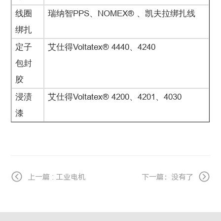
线圈
瑞纳智PPS、NOMEX
®
、凯夫拉绑扎线
绑扎
定子
艾仕得Voltatex® 4440、4240
包封
胶
浸渍
艾仕得Voltatex
®
4200、4201、4030
漆
上一篇 : 工业电机
下一篇：没有了